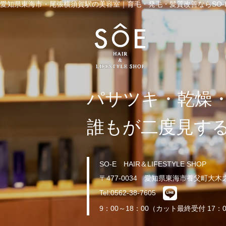
愛知県東海市・尾張横須賀駅の美容室｜育毛・発毛・髪質改善ならSO-E 
パサツキ・乾燥
誰もが二度見す
SO-E HAIR＆LIFESTYLE SHOP
〒477-0034 愛知県東海市養父町大木
Tel:0562-38-7605
9：00～18：00（カット最終受付 17：