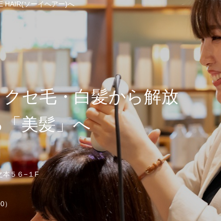
HAIR(ソーイヘアー)へ
・クセ毛・白髪から解放
る「美髪」へ
之本５６−１F
00）