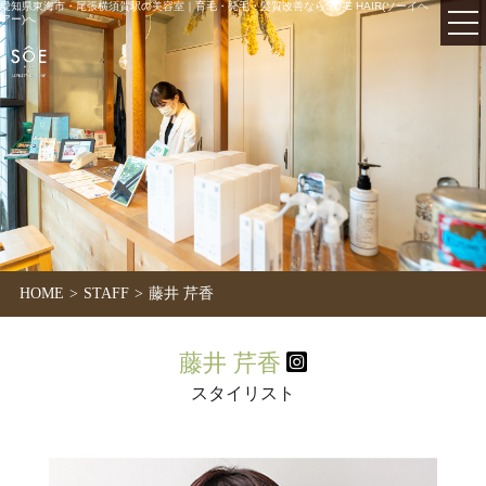
愛知県東海市・尾張横須賀駅の美容室｜育毛・発毛・髪質改善ならSO-E HAIR(ソーイヘ
アー)へ
HOME
STAFF
藤井 芹香
藤井 芹香
スタイリスト